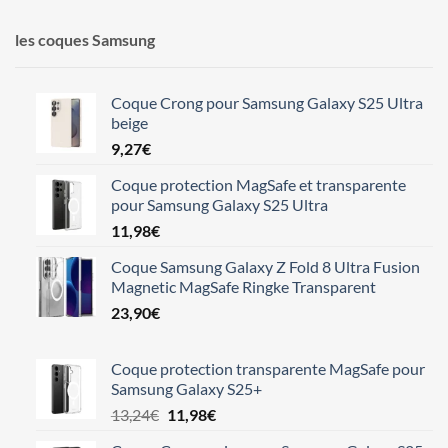
les coques Samsung
Coque Crong pour Samsung Galaxy S25 Ultra
beige
9,27
€
Coque protection MagSafe et transparente
pour Samsung Galaxy S25 Ultra
11,98
€
Coque Samsung Galaxy Z Fold 8 Ultra Fusion
Magnetic MagSafe Ringke Transparent
23,90
€
Coque protection transparente MagSafe pour
Samsung Galaxy S25+
Le
Le
13,24
€
11,98
€
prix
prix