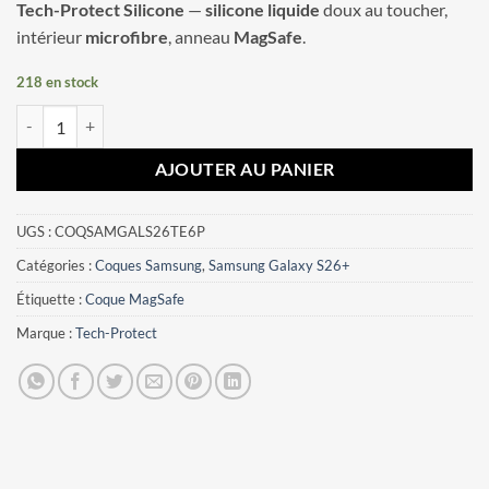
Tech-Protect Silicone
—
silicone liquide
doux au toucher,
intérieur
microfibre
, anneau
MagSafe
.
218 en stock
quantité de Coque Samsung Galaxy S26+ Tech-Protect Silicone MagSa
AJOUTER AU PANIER
UGS :
COQSAMGALS26TE6P
Catégories :
Coques Samsung
,
Samsung Galaxy S26+
Étiquette :
Coque MagSafe
Marque :
Tech-Protect