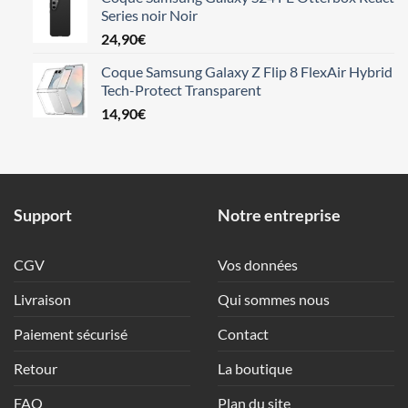
Series noir Noir
24,90
€
Coque Samsung Galaxy Z Flip 8 FlexAir Hybrid
Tech-Protect Transparent
14,90
€
Support
Notre entreprise
CGV
Vos données
Livraison
Qui sommes nous
Paiement sécurisé
Contact
Retour
La boutique
FAQ
Plan du site