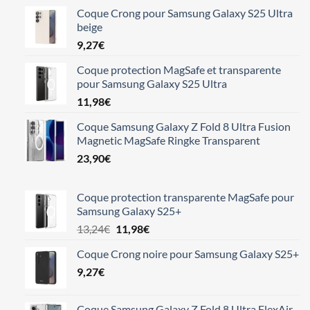
Coque Crong pour Samsung Galaxy S25 Ultra
beige
9,27
€
Coque protection MagSafe et transparente
pour Samsung Galaxy S25 Ultra
11,98
€
Coque Samsung Galaxy Z Fold 8 Ultra Fusion
Magnetic MagSafe Ringke Transparent
23,90
€
Coque protection transparente MagSafe pour
Samsung Galaxy S25+
Le
Le
13,24
€
11,98
€
prix
prix
Coque Crong noire pour Samsung Galaxy S25+
initial
actuel
9,27
€
était :
est :
13,24€.
11,98€.
Coque Samsung Galaxy Z Fold 8 Ultra FlexAir