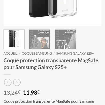
ACCUEIL
/
COQUES SAMSUNG
/
SAMSUNG GALAXY S25+
Coque protection transparente MagSafe
pour Samsung Galaxy S25+
Le
Le
13,24
11,98
€
€
prix
prix
Coque protection
transparente
MagSafe
pour Samsung
initial
actuel