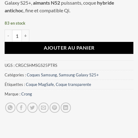
Galaxy S25+,
aimants N52
puissants, coque
hybride
était :
est :
antichoc
, fine et compatible Qi.
13,24€.
11,98€.
83 en stock
quantité de Coque protection transparente MagSafe pour Samsung G
AJOUTER AU PANIER
UGS :
CRGCSHMSGS25PTRS
Catégories :
Coques Samsung
,
Samsung Galaxy S25+
Étiquettes :
Coque MagSafe
,
Coque transparente
Marque :
Crong