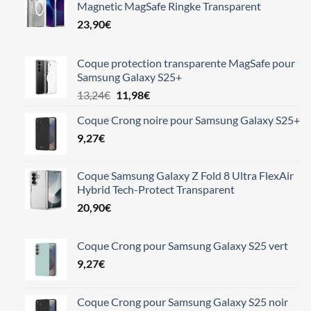
Magnetic MagSafe Ringke Transparent
23,90
€
Coque protection transparente MagSafe pour
Samsung Galaxy S25+
Le
Le
13,24
€
11,98
€
prix
prix
Coque Crong noire pour Samsung Galaxy S25+
initial
actuel
9,27
€
était :
est :
13,24€.
11,98€.
Coque Samsung Galaxy Z Fold 8 Ultra FlexAir
Hybrid Tech-Protect Transparent
20,90
€
Coque Crong pour Samsung Galaxy S25 vert
9,27
€
Coque Crong pour Samsung Galaxy S25 noir