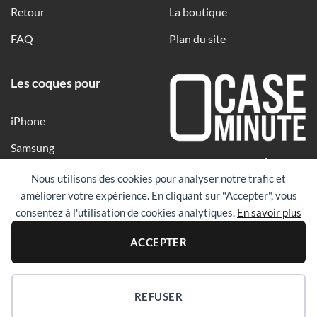
Retour
La boutique
FAQ
Plan du site
Les coques pour
iPhone
Samsung
Une coque en quelques
Xiaomi
Nous utilisons des cookies pour analyser notre trafic et
clics
améliorer votre expérience. En cliquant sur "Accepter", vous
Google
consentez à l'utilisation de cookies analytiques.
En savoir plus
Huawei
PayPal
Visa
Maste
ACCEPTER
Revolut
REFUSER