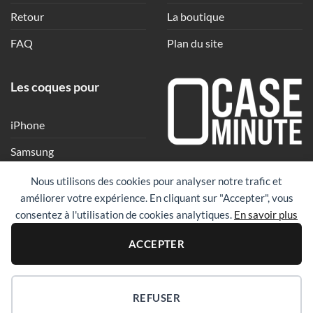
Retour
La boutique
FAQ
Plan du site
Les coques pour
iPhone
Samsung
Une coque en quelques
Xiaomi
Nous utilisons des cookies pour analyser notre trafic et
clics
améliorer votre expérience. En cliquant sur "Accepter", vous
Google
consentez à l'utilisation de cookies analytiques.
En savoir plus
Huawei
PayPal
Visa
Maste
ACCEPTER
Revolut
REFUSER