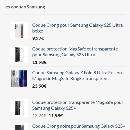
les coques Samsung
Coque Crong pour Samsung Galaxy S25 Ultra
beige
9,27
€
Coque protection MagSafe et transparente
pour Samsung Galaxy S25 Ultra
11,98
€
Coque Samsung Galaxy Z Fold 8 Ultra Fusion
Magnetic MagSafe Ringke Transparent
23,90
€
Coque protection transparente MagSafe pour
Samsung Galaxy S25+
Le
Le
13,24
€
11,98
€
prix
prix
Coque Crong noire pour Samsung Galaxy S25+
initial
actuel