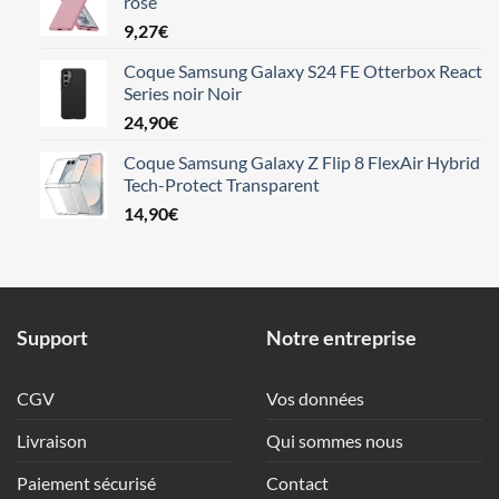
rose
9,27
€
Coque Samsung Galaxy S24 FE Otterbox React
Series noir Noir
24,90
€
Coque Samsung Galaxy Z Flip 8 FlexAir Hybrid
Tech-Protect Transparent
14,90
€
Support
Notre entreprise
CGV
Vos données
Livraison
Qui sommes nous
Paiement sécurisé
Contact