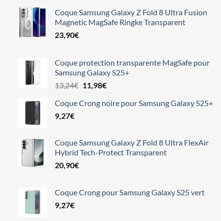
Coque Samsung Galaxy Z Fold 8 Ultra Fusion
Magnetic MagSafe Ringke Transparent
23,90
€
Coque protection transparente MagSafe pour
Samsung Galaxy S25+
Le
Le
13,24
€
11,98
€
prix
prix
Coque Crong noire pour Samsung Galaxy S25+
initial
actuel
9,27
€
était :
est :
13,24€.
11,98€.
Coque Samsung Galaxy Z Fold 8 Ultra FlexAir
Hybrid Tech-Protect Transparent
20,90
€
Coque Crong pour Samsung Galaxy S25 vert
9,27
€