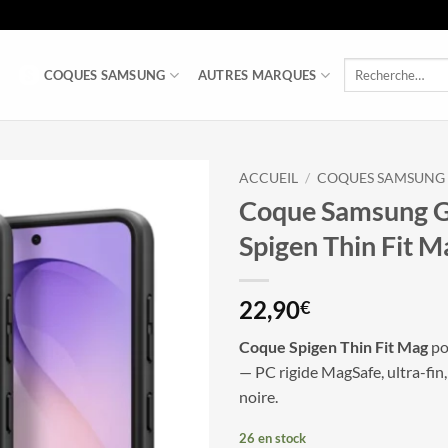
Recherche
COQUES SAMSUNG
AUTRES MARQUES
pour :
ACCUEIL
/
COQUES SAMSUNG
Coque Samsung G
Spigen Thin Fit M
22,90
€
Coque Spigen Thin Fit Mag
po
— PC rigide MagSafe, ultra-fin, 
noire.
26 en stock