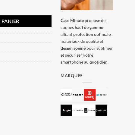
y S26 Spigen Thin Fit Mag Noir
Case Minute
propose des
 PANIER
coques
haut de gamme
alliant
protection optimale
,
matériaux de qualité et
design soigné
pour sublimer
et sécuriser votre
smartphone au quotidien.
MARQUES