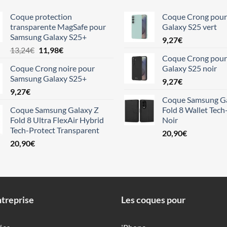
Coque protection
Coque Crong pou
transparente MagSafe pour
Galaxy S25 vert
Samsung Galaxy S25+
9,27
€
Le
Le
13,24
€
11,98
€
Coque Crong pou
prix
prix
Coque Crong noire pour
Galaxy S25 noir
initial
actuel
Samsung Galaxy S25+
était :
est :
9,27
€
9,27
€
13,24€.
11,98€.
Coque Samsung Ga
Coque Samsung Galaxy Z
Fold 8 Wallet Tech
Fold 8 Ultra FlexAir Hybrid
Noir
Tech-Protect Transparent
20,90
€
20,90
€
treprise
Les coques pour