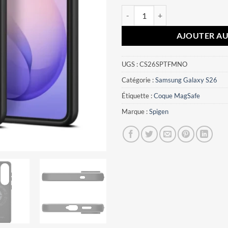
quantité de Coque Samsung Galax
AJOUTER AU
UGS :
CS26SPTFMNO
Catégorie :
Samsung Galaxy S26
Étiquette :
Coque MagSafe
Marque :
Spigen