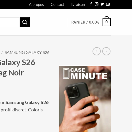
A propos
Contact
livraison
0
PANIER /
0,00
€
/
SAMSUNG GALAXY S26
alaxy S26
ag Noir
ur
Samsung Galaxy S26
profil discret. Coloris