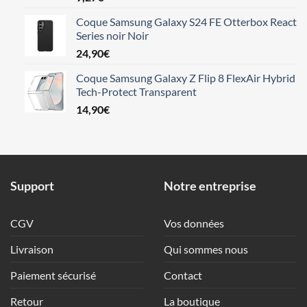
Coque Samsung Galaxy S24 FE Otterbox React
Series noir Noir
24,90
€
Coque Samsung Galaxy Z Flip 8 FlexAir Hybrid
Tech-Protect Transparent
14,90
€
Support
Notre entreprise
CGV
Vos données
Livraison
Qui sommes nous
Paiement sécurisé
Contact
Retour
La boutique