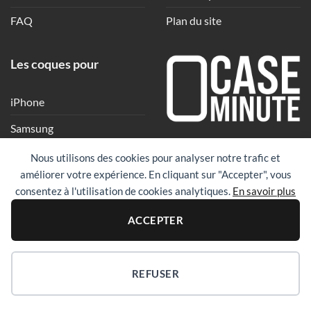
FAQ
Plan du site
Les coques pour
iPhone
Samsung
Une coque en quelques
Xiaomi
Nous utilisons des cookies pour analyser notre trafic et
clics
améliorer votre expérience. En cliquant sur "Accepter", vous
Google
consentez à l'utilisation de cookies analytiques.
En savoir plus
Huawei
PayPal
Visa
Maste
ACCEPTER
Revolut
REFUSER
Copyright 2026 ©
Case Minute
|