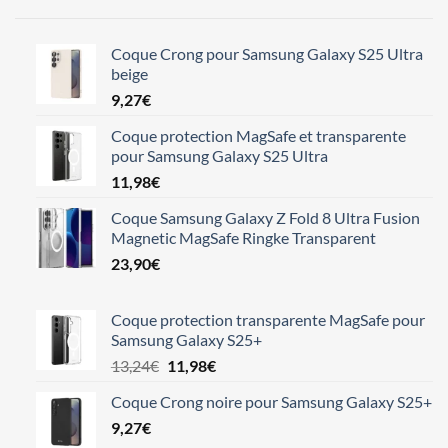
Coque Crong pour Samsung Galaxy S25 Ultra
beige
9,27
€
Coque protection MagSafe et transparente
pour Samsung Galaxy S25 Ultra
11,98
€
Coque Samsung Galaxy Z Fold 8 Ultra Fusion
Magnetic MagSafe Ringke Transparent
23,90
€
Coque protection transparente MagSafe pour
Samsung Galaxy S25+
Le
Le
13,24
€
11,98
€
prix
prix
Coque Crong noire pour Samsung Galaxy S25+
initial
actuel
9,27
€
était :
est :