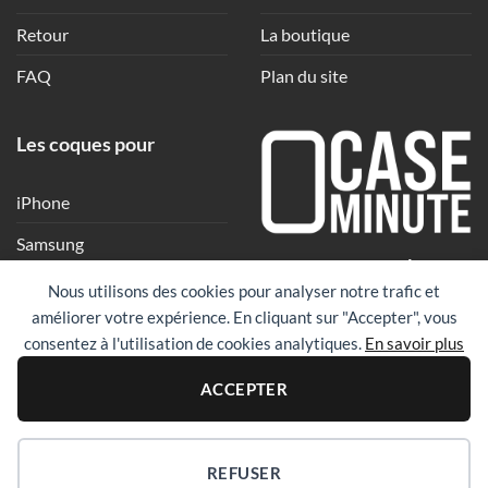
Retour
La boutique
FAQ
Plan du site
Les coques pour
iPhone
Samsung
Une coque en quelques
Xiaomi
Nous utilisons des cookies pour analyser notre trafic et
clics
améliorer votre expérience. En cliquant sur "Accepter", vous
Google
consentez à l'utilisation de cookies analytiques.
En savoir plus
Huawei
PayPal
Visa
Maste
ACCEPTER
Revolut
REFUSER