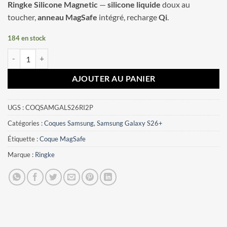
Ringke Silicone Magnetic
—
silicone liquide
doux au
toucher,
anneau MagSafe
intégré, recharge
Qi
.
184 en stock
quantité de Coque Samsung Galaxy S26+ Ringke Silicone Magnetic M
AJOUTER AU PANIER
UGS :
COQSAMGALS26RI2P
Catégories :
Coques Samsung
,
Samsung Galaxy S26+
Étiquette :
Coque MagSafe
Marque :
Ringke