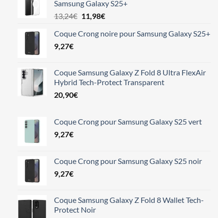
Samsung Galaxy S25+
Le
Le
13,24
€
11,98
€
prix
prix
Coque Crong noire pour Samsung Galaxy S25+
initial
actuel
9,27
€
était :
est :
13,24€.
11,98€.
Coque Samsung Galaxy Z Fold 8 Ultra FlexAir
Hybrid Tech-Protect Transparent
20,90
€
Coque Crong pour Samsung Galaxy S25 vert
9,27
€
Coque Crong pour Samsung Galaxy S25 noir
9,27
€
Coque Samsung Galaxy Z Fold 8 Wallet Tech-
Protect Noir