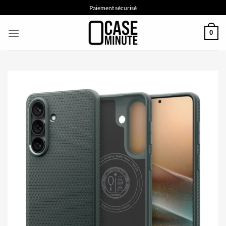
Passer
Paiement sécurisé
au
contenu
0