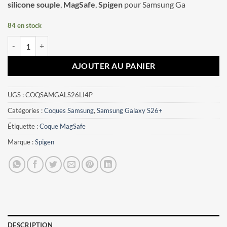
silicone souple
,
MagSafe
,
Spigen
pour Samsung Ga
84 en stock
quantité de Coque Samsung Galaxy S26+ Liquid Air Spigen vert
AJOUTER AU PANIER
UGS :
COQSAMGALS26LI4P
Catégories :
Coques Samsung
,
Samsung Galaxy S26+
Étiquette :
Coque MagSafe
Marque :
Spigen
DESCRIPTION