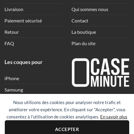
Livraison
Qui sommes nous
Paiement sécurisé
Contact
Retour
La boutique
FAQ
Plan du site
Les coques pour
iPhone
Samsung
Une coque en quelques
Xiaomi
Nous utilisons des cookies pour analyser notre trafic et
clics
améliorer votre expérience. En cliquant sur "Accepter", vous
Google
consentez à l'utilisation de cookies analytiques.
En savoir plus
Huawei
PayPal
Visa
Maste
ACCEPTER