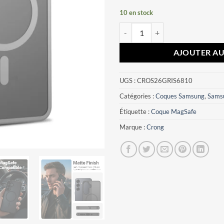
10 en stock
quantité de Coque Samsung Galax
AJOUTER AU
UGS :
CROS26GRIS6810
Catégories :
Coques Samsung
,
Sams
Étiquette :
Coque MagSafe
Marque :
Crong