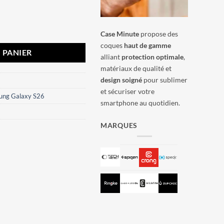
y S26 Hybrid Matte Magnetic Crong Gris
Case Minute
propose des
coques
haut de gamme
 PANIER
alliant
protection optimale
,
matériaux de qualité et
design soigné
pour sublimer
et sécuriser votre
ung Galaxy S26
smartphone au quotidien.
MARQUES