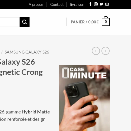
A propos
Contact
livraison
0
PANIER /
0,00
€
/
SAMSUNG GALAXY S26
alaxy S26
gnetic Crong
S26. gamme
Hybrid Matte
tion renforcée et design