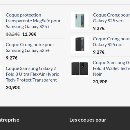
Coque protection
Coque Crong pou
transparente MagSafe pour
Galaxy S25 vert
Samsung Galaxy S25+
9,27
€
Le
Le
13,24
€
11,98
€
Coque Crong pou
prix
prix
Coque Crong noire pour
Galaxy S25 noir
initial
actuel
Samsung Galaxy S25+
était :
est :
9,27
€
9,27
€
13,24€.
11,98€.
Coque Samsung Ga
Coque Samsung Galaxy Z
Fold 8 Wallet Tech
Fold 8 Ultra FlexAir Hybrid
Noir
Tech-Protect Transparent
20,90
€
20,90
€
treprise
Les coques pour