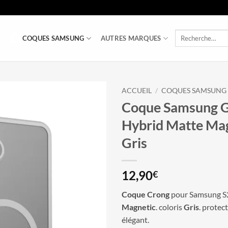
Recherche
COQUES SAMSUNG
AUTRES MARQUES
pour :
ACCUEIL
/
COQUES SAMSUNG
Coque Samsung G
Hybrid Matte Ma
Gris
12,90
€
Coque Crong
pour Samsung 
Magnetic
. coloris
Gris
. protec
élégant.