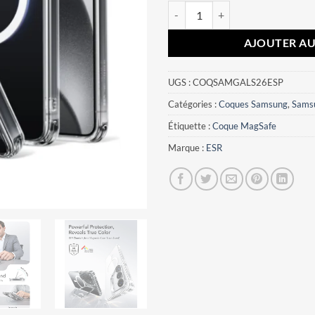
quantité de Coque Samsung Galax
AJOUTER AU
UGS :
COQSAMGALS26ESP
Catégories :
Coques Samsung
,
Sams
Étiquette :
Coque MagSafe
Marque :
ESR