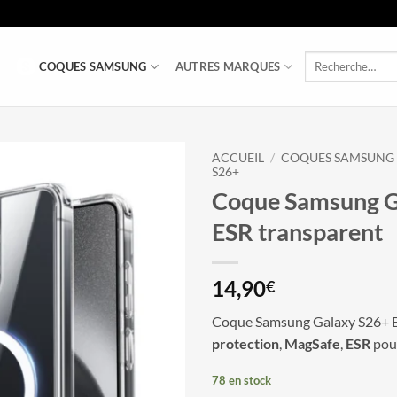
Recherche
COQUES SAMSUNG
AUTRES MARQUES
pour :
ACCUEIL
/
COQUES SAMSUNG
S26+
Coque Samsung G
ESR transparent
14,90
€
Coque Samsung Galaxy S26+ E
protection
,
MagSafe
,
ESR
pou
78 en stock