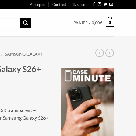
A propos
Contact
livraison
0
PANIER /
0,00
€
/
SAMSUNG GALAXY
alaxy S26+
SR transparent –
r Samsung Galaxy S26+.