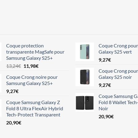
Coque protection
Coque Crong pou
transparente MagSafe pour
Galaxy S25 vert
Samsung Galaxy S25+
9,27
€
Le
Le
13,24
€
11,98
€
Coque Crong pou
prix
prix
Coque Crong noire pour
Galaxy S25 noir
initial
actuel
Samsung Galaxy S25+
était :
est :
9,27
€
9,27
€
13,24€.
11,98€.
Coque Samsung Ga
Coque Samsung Galaxy Z
Fold 8 Wallet Tech
Fold 8 Ultra FlexAir Hybrid
Noir
Tech-Protect Transparent
20,90
€
20,90
€