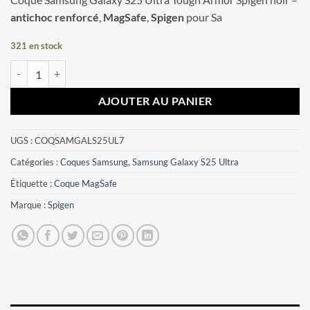
antichoc renforcé
,
MagSafe
,
Spigen
pour Sa
321 en stock
quantité de Coque Samsung Galaxy S25 Ultra Tough Armor Spigen noi
AJOUTER AU PANIER
UGS :
COQSAMGALS25UL7
Catégories :
Coques Samsung
,
Samsung Galaxy S25 Ultra
Étiquette :
Coque MagSafe
Marque :
Spigen