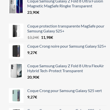
Coque Samsung Galaxy Z Fold 8 Ultra Fusion
Magnetic MagSafe Ringke Transparent
23,90
€
Coque protection transparente MagSafe pour
Samsung Galaxy S25+
Le
Le
13,24
€
11,98
€
prix
prix
Coque Crong noire pour Samsung Galaxy S25+
initial
actuel
9,27
€
était :
est :
13,24€.
11,98€.
Coque Samsung Galaxy Z Fold 8 Ultra FlexAir
Hybrid Tech-Protect Transparent
20,90
€
Coque Crong pour Samsung Galaxy S25 vert
9,27
€