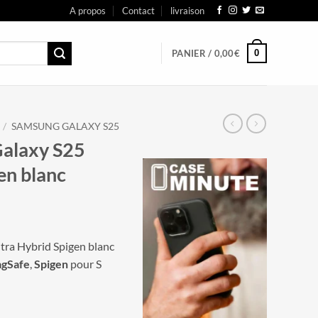
A propos
Contact
livraison
0
PANIER /
0,00
€
/
SAMSUNG GALAXY S25
alaxy S25
en blanc
ra Hybrid Spigen blanc
gSafe
,
Spigen
pour S
y S25 Ultra Hybrid Spigen blanc