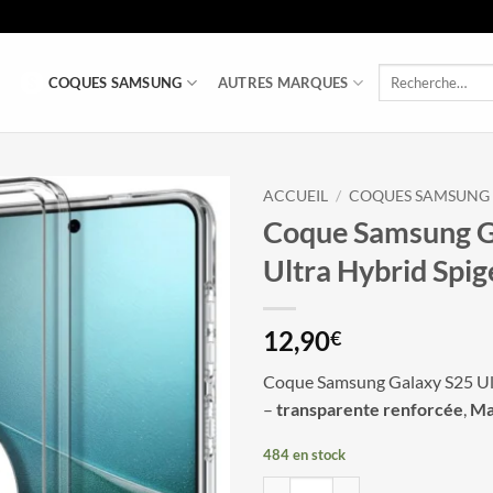
Recherche
COQUES SAMSUNG
AUTRES MARQUES
pour :
ACCUEIL
/
COQUES SAMSUNG
Coque Samsung G
Ultra Hybrid Spig
12,90
€
Coque Samsung Galaxy S25 Ult
–
transparente renforcée
,
Ma
484 en stock
quantité de Coque Samsung Galax