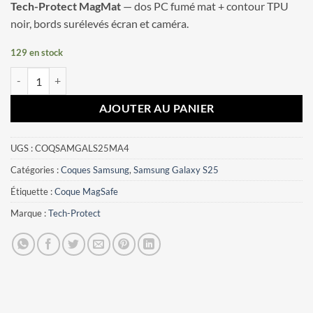
Tech-Protect MagMat
— dos PC fumé mat + contour TPU
noir, bords surélevés écran et caméra.
129 en stock
quantité de Coque Samsung Galaxy S25 Edge Tech-Protect MagMat N
AJOUTER AU PANIER
UGS :
COQSAMGALS25MA4
Catégories :
Coques Samsung
,
Samsung Galaxy S25
Étiquette :
Coque MagSafe
Marque :
Tech-Protect