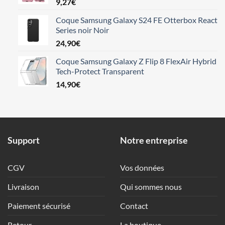
9,27
€
Coque Samsung Galaxy S24 FE Otterbox React
Series noir Noir
24,90
€
Coque Samsung Galaxy Z Flip 8 FlexAir Hybrid
Tech-Protect Transparent
14,90
€
Support
Notre entreprise
CGV
Vos données
Livraison
Qui sommes nous
Paiement sécurisé
Contact
Retour
La boutique