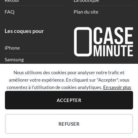
FAQ
Plan du site
Les coques pour
iPhone
Samsung
Une coque en quelques
Xiaomi
Nous utilisons des cookies pour analyser notre trafic et
clics
améliorer votre expérience. En cliquant sur "Accepter", vous
Google
consentez à l'utilisation de cookies analytiques.
En savoir plus
Huawei
PayPal
Visa
Maste
ACCEPTER
Revolut
REFUSER
Copyright 2026 ©
Case Minute
|