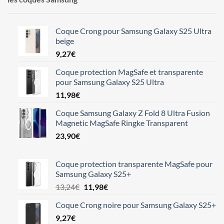
Coque Crong pour Samsung Galaxy S25 Ultra
beige
9,27
€
Coque protection MagSafe et transparente
pour Samsung Galaxy S25 Ultra
11,98
€
Coque Samsung Galaxy Z Fold 8 Ultra Fusion
Magnetic MagSafe Ringke Transparent
23,90
€
Coque protection transparente MagSafe pour
Samsung Galaxy S25+
Le
Le
13,24
€
11,98
€
prix
prix
Coque Crong noire pour Samsung Galaxy S25+
initial
actuel
9,27
€
était :
est :