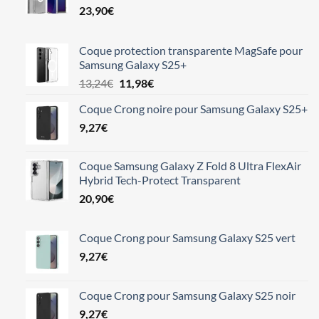
23,90
€
Coque protection transparente MagSafe pour
Samsung Galaxy S25+
Le
Le
13,24
€
11,98
€
prix
prix
Coque Crong noire pour Samsung Galaxy S25+
initial
actuel
9,27
€
était :
est :
13,24€.
11,98€.
Coque Samsung Galaxy Z Fold 8 Ultra FlexAir
Hybrid Tech-Protect Transparent
20,90
€
Coque Crong pour Samsung Galaxy S25 vert
9,27
€
Coque Crong pour Samsung Galaxy S25 noir
9,27
€