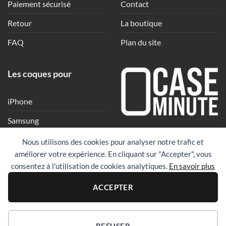
Paiement sécurisé
Contact
Retour
La boutique
FAQ
Plan du site
Les coques pour
iPhone
Samsung
Une coque en quelques
Xiaomi
Nous utilisons des cookies pour analyser notre trafic et
clics
améliorer votre expérience. En cliquant sur "Accepter", vous
Google
consentez à l'utilisation de cookies analytiques.
En savoir plus
Huawei
PayPal
Visa
Maste
ACCEPTER
Revolut