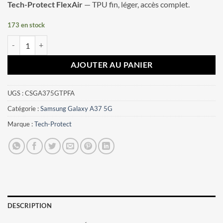
Tech-Protect FlexAir
— TPU fin, léger, accès complet.
173 en stock
quantité de Coque Samsung Galaxy A36 / A37 5G Tech-Protect FlexAi
AJOUTER AU PANIER
UGS :
CSGA375GTPFA
Catégorie :
Samsung Galaxy A37 5G
Marque :
Tech-Protect
DESCRIPTION