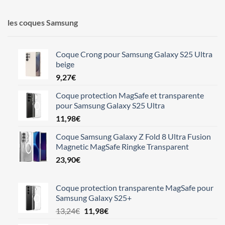
les coques Samsung
Coque Crong pour Samsung Galaxy S25 Ultra
beige
9,27
€
Coque protection MagSafe et transparente
pour Samsung Galaxy S25 Ultra
11,98
€
Coque Samsung Galaxy Z Fold 8 Ultra Fusion
Magnetic MagSafe Ringke Transparent
23,90
€
Coque protection transparente MagSafe pour
Samsung Galaxy S25+
Le
Le
13,24
€
11,98
€
prix
prix