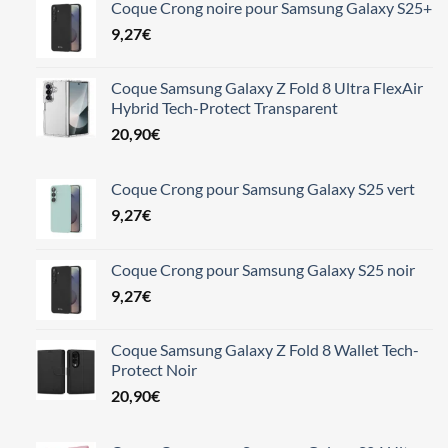
Coque Crong noire pour Samsung Galaxy S25+
initial
actuel
9,27
€
était :
est :
13,24€.
11,98€.
Coque Samsung Galaxy Z Fold 8 Ultra FlexAir
Hybrid Tech-Protect Transparent
20,90
€
Coque Crong pour Samsung Galaxy S25 vert
9,27
€
Coque Crong pour Samsung Galaxy S25 noir
9,27
€
Coque Samsung Galaxy Z Fold 8 Wallet Tech-
Protect Noir
20,90
€