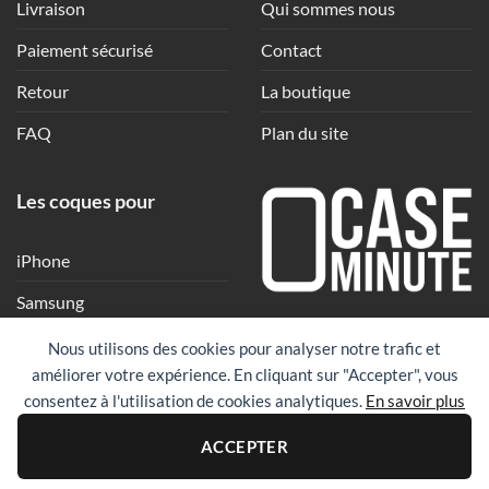
Livraison
Qui sommes nous
Paiement sécurisé
Contact
Retour
La boutique
FAQ
Plan du site
Les coques pour
iPhone
Samsung
Une coque en quelques
Xiaomi
Nous utilisons des cookies pour analyser notre trafic et
clics
améliorer votre expérience. En cliquant sur "Accepter", vous
Google
consentez à l'utilisation de cookies analytiques.
En savoir plus
Huawei
PayPal
Visa
Maste
ACCEPTER
Revolut