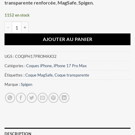
transparente renforcée
,
MagSafe
,
Spigen
.
1152 en stock
quantité de Coque iPhone 17 Pro Max Ultra Hybrid Spigen noir mat
AJOUTER AU PANIER
UGS :
COQIPH17PROMAX32
Catégories :
Coques iPhone
,
iPhone 17 Pro Max
Étiquettes :
Coque MagSafe
,
Coque transparente
Marque :
Spigen
DESCRIPTION