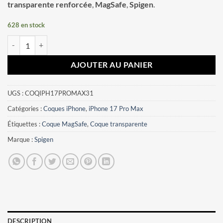
transparente renforcée
,
MagSafe
,
Spigen
.
628 en stock
quantité de Coque iPhone 17 Pro Max Ultra Hybrid Spigen blanc
AJOUTER AU PANIER
UGS :
COQIPH17PROMAX31
Catégories :
Coques iPhone
,
iPhone 17 Pro Max
Étiquettes :
Coque MagSafe
,
Coque transparente
Marque :
Spigen
DESCRIPTION