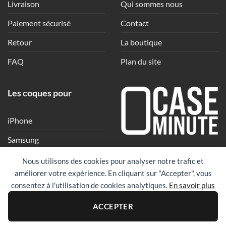
Livraison
Qui sommes nous
Paiement sécurisé
Contact
Retour
La boutique
FAQ
Plan du site
Les coques pour
iPhone
Samsung
Une coque en quelques
Xiaomi
Nous utilisons des cookies pour analyser notre trafic et
clics
améliorer votre expérience. En cliquant sur "Accepter", vous
Google
consentez à l'utilisation de cookies analytiques.
En savoir plus
Huawei
PayPal
Visa
Maste
ACCEPTER
Revolut