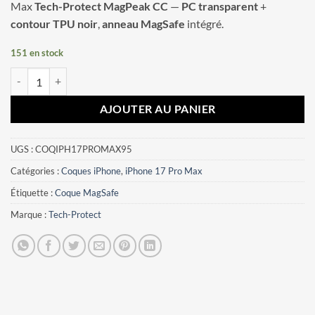
Max
Tech-Protect MagPeak CC
—
PC transparent
+
contour TPU noir
,
anneau MagSafe
intégré.
151 en stock
quantité de Coque iPhone 17 Pro Max Tech-Protect MagPeak MagSafe
AJOUTER AU PANIER
UGS :
COQIPH17PROMAX95
Catégories :
Coques iPhone
,
iPhone 17 Pro Max
Étiquette :
Coque MagSafe
Marque :
Tech-Protect