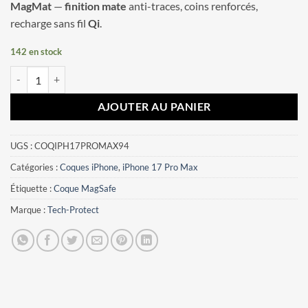
MagMat
—
finition mate
anti-traces, coins renforcés,
recharge sans fil
Qi
.
142 en stock
quantité de Coque iPhone 17 Pro Max Tech-Protect MagMat Orange
AJOUTER AU PANIER
UGS :
COQIPH17PROMAX94
Catégories :
Coques iPhone
,
iPhone 17 Pro Max
Étiquette :
Coque MagSafe
Marque :
Tech-Protect