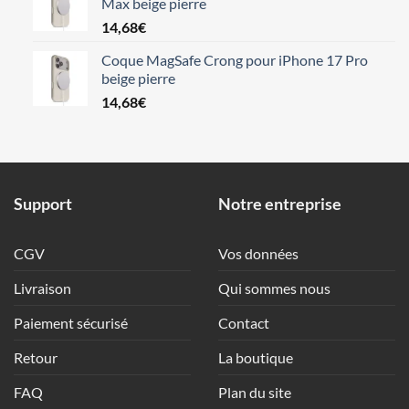
Max beige pierre
14,68
€
Coque MagSafe Crong pour iPhone 17 Pro
beige pierre
14,68
€
Support
Notre entreprise
CGV
Vos données
Livraison
Qui sommes nous
Paiement sécurisé
Contact
Retour
La boutique
FAQ
Plan du site