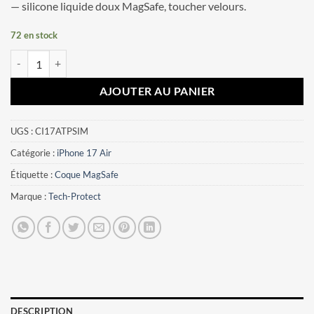
— silicone liquide doux MagSafe, toucher velours.
72 en stock
quantité de Coque iPhone 17 Air Tech-Protect Silicone MagSafe
AJOUTER AU PANIER
UGS :
CI17ATPSIM
Catégorie :
iPhone 17 Air
Étiquette :
Coque MagSafe
Marque :
Tech-Protect
DESCRIPTION