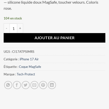
— silicone liquide doux MagSafe, toucher velours. Coloris
rose.
104 en stock
quantité de Coque iPhone 17 Air Tech-Protect Silicone MagSafe Rose
AJOUTER AU PANIER
UGS :
CI17ATPSIMRS
Catégorie :
iPhone 17 Air
Étiquette :
Coque MagSafe
Marque :
Tech-Protect