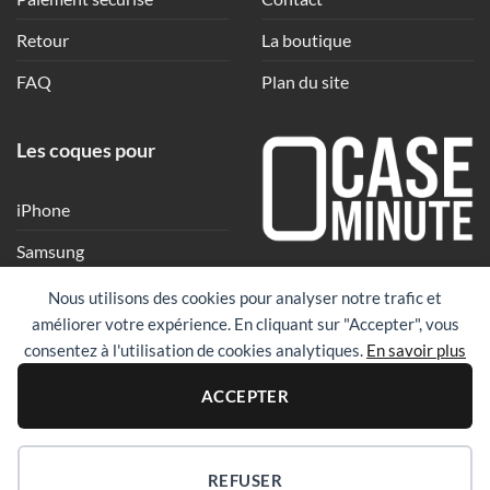
Retour
La boutique
FAQ
Plan du site
Les coques pour
iPhone
Samsung
Une coque en quelques
Xiaomi
Nous utilisons des cookies pour analyser notre trafic et
clics
améliorer votre expérience. En cliquant sur "Accepter", vous
Google
consentez à l'utilisation de cookies analytiques.
En savoir plus
Huawei
PayPal
Visa
Maste
ACCEPTER
Revolut
REFUSER