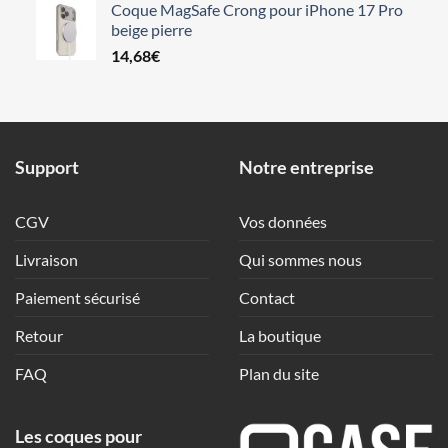
Coque MagSafe Crong pour iPhone 17 Pro
beige pierre
14,68
€
Support
Notre entreprise
CGV
Vos données
Livraison
Qui sommes nous
Paiement sécurisé
Contact
Retour
La boutique
FAQ
Plan du site
Les coques pour