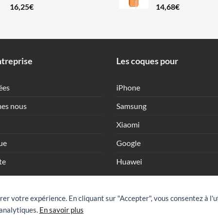
16,25
€
14,68
€
treprise
Les coques pour
ées
iPhone
es nous
Samsung
Xiaomi
ue
Google
te
Huawei
rer votre expérience. En cliquant sur "Accepter", vous consentez à l'u
analytiques.
En savoir plus