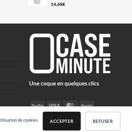
14,68
€
Une coque en quelques clics
PayPal
Visa
MasterCard
Revolut
tilisation de cookies
ACCEPTER
REFUSER