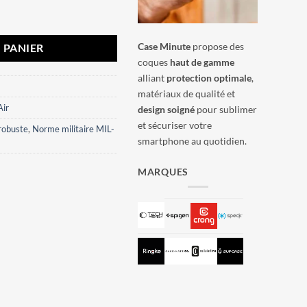
sidio2 Grip Speck Noir Slate Gray
Case Minute
propose des
 PANIER
coques
haut de gamme
alliant
protection optimale
,
matériaux de qualité et
Air
design soigné
pour sublimer
et sécuriser votre
robuste
,
Norme militaire MIL-
smartphone au quotidien.
MARQUES