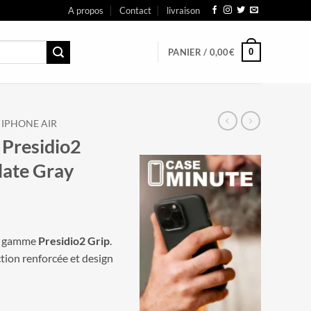
A propos
Contact
livraison
0
PANIER /
0,00
€
IPHONE AIR
 Presidio2
late Gray
r. gamme
Presidio2 Grip
.
ction renforcée et design