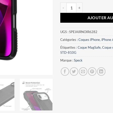
quantité de Coque iPhone Air Pre
AJOUTER AU
UGS :
SPEIAIRNOIR6282
Catégories :
Coques iPhone
,
iPhone 
Étiquettes :
Coque MagSafe
,
Coque 
STD-810G
Marque :
Speck