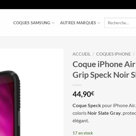
Recherche
COQUES SAMSUNG
AUTRES MARQUES
pour :
ACCUEIL
/
COQUES IPHONE
/
Coque iPhone Air
Grip Speck Noir S
44,90
€
Coque Speck
pour iPhone Ai
coloris
Noir Slate Gray
. prote
élégant.
17 en stock