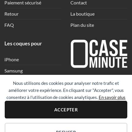
Paiement sécurisé
Contact
Retour
La boutique
FAQ
Plan du site
Les coques pour
iPhone
Samsung
Une coque en quelques
Xiaomi
Nous utilisons des cookies pour analyser notre trafic et
clics
améliorer votre expérience. En cliquant sur "Accepter", vous
Google
consentez à l'utilisation de cookies analytiques.
En savoir plus
Huawei
PayPal
Visa
Maste
ACCEPTER
Revolut