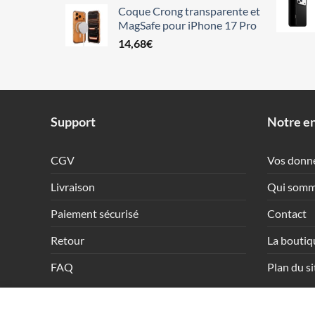
Coque Crong transparente et
MagSafe pour iPhone 17 Pro
14,68
€
Support
Notre en
CGV
Vos donn
Livraison
Qui somm
Paiement sécurisé
Contact
Retour
La boutiq
FAQ
Plan du si