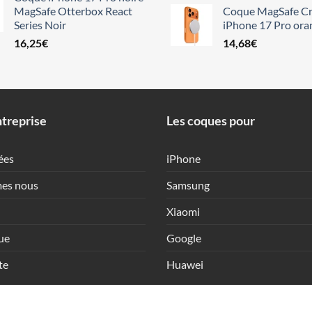
MagSafe Otterbox React
Coque MagSafe Cr
Series Noir
iPhone 17 Pro ora
16,25
€
14,68
€
treprise
Les coques pour
ées
iPhone
es nous
Samsung
Xiaomi
ue
Google
te
Huawei