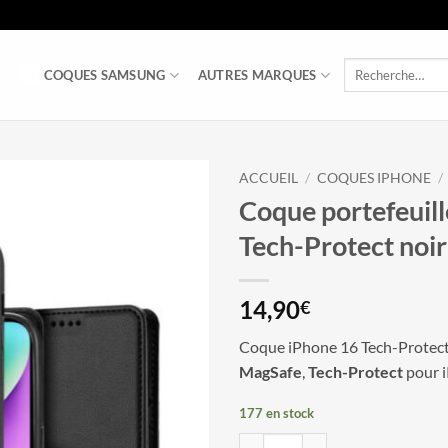
Recherche
COQUES SAMSUNG
AUTRES MARQUES
pour :
ACCUEIL
/
COQUES IPHONE
/
Coque portefeuil
Tech-Protect noir
14,90
€
Coque iPhone 16 Tech-Protect
MagSafe
,
Tech-Protect
pour i
177 en stock
quantité de Coque portefeuille iP