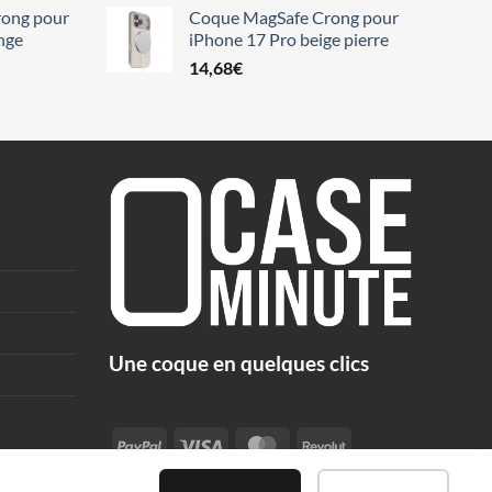
ong pour
Coque MagSafe Crong pour
nge
iPhone 17 Pro beige pierre
14,68
€
Une coque en quelques clics
PayPal
Visa
MasterCard
Revolut