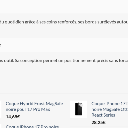
du quotidien grâce à ses coins renforcés, ses bords surélevés autour
?
ans outil. Sa conception permet un positionnement précis sans forc
Coque Hybrid Frost MagSafe
Coque iPhone 17 
noire pour 17 Pro Max
noire MagSafe Ot
React Series
14,68
€
28,25
€
Coque iPhone 17 Pro noire