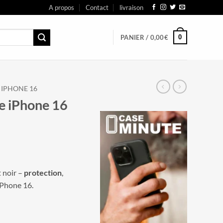
A propos
Contact
livraison
0
PANIER /
0,00
€
IPHONE 16
le iPhone 16
 noir –
protection
,
Phone 16.
hone 16 Tech-Protect noir