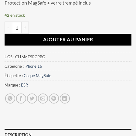
Protection MagSafe + verre trempé inclus
42 en stock
quantité de Coque iPhone 16 MagSafe ESR Classic Pro – Bleu Givré
AJOUTER AU PANIER
UGS :
CI16MESRCPBG
Catégorie :
iPhone 16
Étiquette :
Coque MagSafe
Marque :
ESR
DESCRIPTION