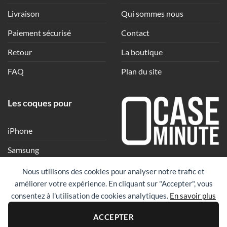
Livraison
Qui sommes nous
Paiement sécurisé
Contact
Retour
La boutique
FAQ
Plan du site
Les coques pour
iPhone
Samsung
Une coque en quelques
Xiaomi
Nous utilisons des cookies pour analyser notre trafic et
clics
améliorer votre expérience. En cliquant sur "Accepter", vous
Google
consentez à l'utilisation de cookies analytiques.
En savoir plus
Huawei
PayPal
Visa
Maste
ACCEPTER
Revolut