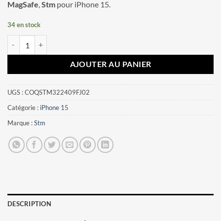
MagSafe
,
Stm
pour iPhone 15.
34 en stock
quantité de Coque iPhone 15 Reawaken Ripple MagSafe Stm Noir
AJOUTER AU PANIER
UGS :
COQSTM322409FJ02
Catégorie :
iPhone 15
Marque :
Stm
DESCRIPTION