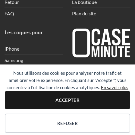
Retour
La boutique
FAQ
Plan du site
Les coques pour
iPhone
Samsung
Une coque en quelques
Xiaomi
Nous utilisons des cookies pour analyser notre trafic et
clics
améliorer votre expérience. En cliquant sur "Accepter", vous
Google
consentez à l'utilisation de cookies analytiques.
En savoir plus
Huawei
PayPal
Visa
Maste
ACCEPTER
Revolut
REFUSER
Copyright 2026 ©
Case Minute
|