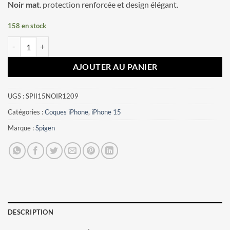
Noir mat
. protection renforcée et design élégant.
158 en stock
quantité de Coque iPhone 15 Ultra Hybrid Spigen Noir mat
AJOUTER AU PANIER
UGS :
SPII15NOIR1209
Catégories :
Coques iPhone
,
iPhone 15
Marque :
Spigen
DESCRIPTION