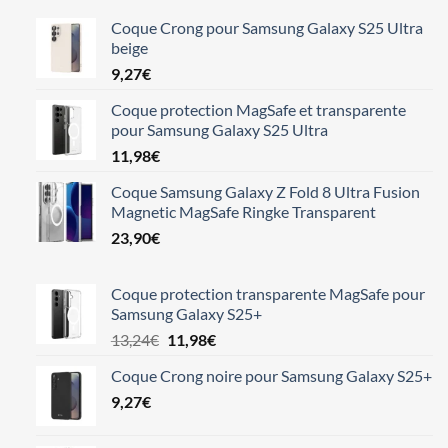
Coque Crong pour Samsung Galaxy S25 Ultra
beige
9,27
€
Coque protection MagSafe et transparente
pour Samsung Galaxy S25 Ultra
11,98
€
Coque Samsung Galaxy Z Fold 8 Ultra Fusion
Magnetic MagSafe Ringke Transparent
23,90
€
Coque protection transparente MagSafe pour
Samsung Galaxy S25+
Le
Le
13,24
€
11,98
€
prix
prix
Coque Crong noire pour Samsung Galaxy S25+
initial
actuel
9,27
€
était :
est :
13,24€.
11,98€.