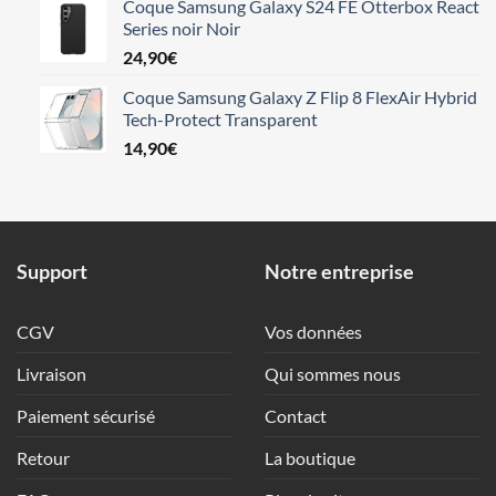
Coque Samsung Galaxy S24 FE Otterbox React
Series noir Noir
24,90
€
Coque Samsung Galaxy Z Flip 8 FlexAir Hybrid
Tech-Protect Transparent
14,90
€
Support
Notre entreprise
CGV
Vos données
Livraison
Qui sommes nous
Paiement sécurisé
Contact
Retour
La boutique