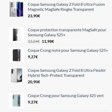
Coque Samsung Galaxy Z Fold 8 Ultra Fusion
Magnetic MagSafe Ringke Transparent
23,90
€
Coque protection transparente MagSafe pour
Samsung Galaxy S25+
Le
Le
13,24
€
11,98
€
prix
prix
Coque Crong noire pour Samsung Galaxy S25+
initial
actuel
9,27
€
était :
est :
13,24€.
11,98€.
Coque Samsung Galaxy Z Fold 8 Ultra FlexAir
Hybrid Tech-Protect Transparent
20,90
€
Coque Crong pour Samsung Galaxy S25 vert
9,27
€