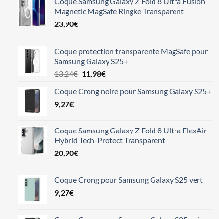
Coque Samsung Galaxy Z Fold 8 Ultra Fusion
Magnetic MagSafe Ringke Transparent
23,90
€
Coque protection transparente MagSafe pour
Samsung Galaxy S25+
Le
Le
13,24
€
11,98
€
prix
prix
Coque Crong noire pour Samsung Galaxy S25+
initial
actuel
9,27
€
était :
est :
13,24€.
11,98€.
Coque Samsung Galaxy Z Fold 8 Ultra FlexAir
Hybrid Tech-Protect Transparent
20,90
€
Coque Crong pour Samsung Galaxy S25 vert
9,27
€