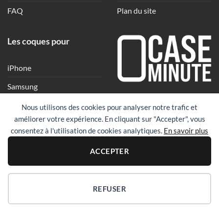
FAQ
Plan du site
Les coques pour
iPhone
Samsung
Une coque en quelques
Xiaomi
Nous utilisons des cookies pour analyser notre trafic et
clics
améliorer votre expérience. En cliquant sur "Accepter", vous
Google
consentez à l'utilisation de cookies analytiques.
En savoir plus
Huawei
PayPal
Visa
Maste
ACCEPTER
Revolut
REFUSER
Copyright 2026 ©
Case Minute
|