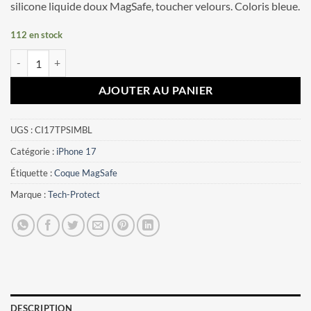
silicone liquide doux MagSafe, toucher velours. Coloris bleue.
112 en stock
quantité de Coque iPhone 17 Tech-Protect Silicone MagSafe Bleu
AJOUTER AU PANIER
UGS :
CI17TPSIMBL
Catégorie :
iPhone 17
Étiquette :
Coque MagSafe
Marque :
Tech-Protect
DESCRIPTION