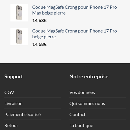
Coque MagSafe Crong pour iPhone 17 Pro
Max beige pierre
14,68
€
Coque MagSafe Crong pour iPhone 17 Pro
beige pierre
14,68
€
Support
Notre entreprise
CGV
Vos données
Livraison
Qui sommes nous
Paiement sécurisé
Contact
Retour
La boutique