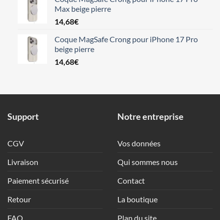
Max beige pierre
14,68
€
Coque MagSafe Crong pour iPhone 17 Pro
beige pierre
14,68
€
Support
Notre entreprise
CGV
Vos données
Livraison
Qui sommes nous
Paiement sécurisé
Contact
Retour
La boutique
FAQ
Plan du site