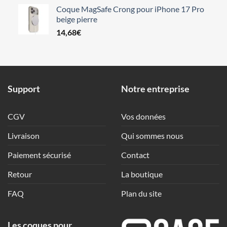
Coque MagSafe Crong pour iPhone 17 Pro
beige pierre
14,68
€
Support
Notre entreprise
CGV
Vos données
Livraison
Qui sommes nous
Paiement sécurisé
Contact
Retour
La boutique
FAQ
Plan du site
Les coques pour