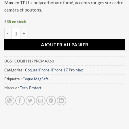
Max
en TPU + polycarbonate fumé, accents rouges sur cadre
caméra et boutons.
335 en stock
quantité de Coque iPhone 17 Pro Max Tech-Protect MagHybrid MagS
AJOUTER AU PANIER
UGS :
COQIPH17PROMAX60
Catégories :
Coques iPhone
,
iPhone 17 Pro Max
Étiquette :
Coque MagSafe
Marque :
Tech-Protect