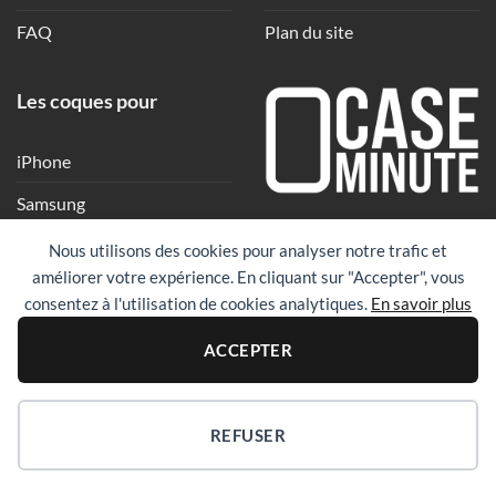
FAQ
Plan du site
Les coques pour
iPhone
Samsung
Une coque en quelques
Xiaomi
Nous utilisons des cookies pour analyser notre trafic et
clics
améliorer votre expérience. En cliquant sur "Accepter", vous
Google
consentez à l'utilisation de cookies analytiques.
En savoir plus
Huawei
PayPal
Visa
Maste
ACCEPTER
Revolut
REFUSER
Copyright 2026 ©
Case Minute
|