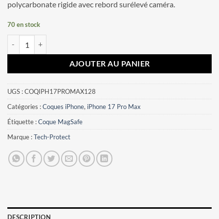
polycarbonate rigide avec rebord surélevé caméra.
70 en stock
quantité de Coque iPhone 17 Pro Max Tech-Protect Lamano MagSafe
AJOUTER AU PANIER
UGS :
COQIPH17PROMAX128
Catégories :
Coques iPhone
,
iPhone 17 Pro Max
Étiquette :
Coque MagSafe
Marque :
Tech-Protect
DESCRIPTION