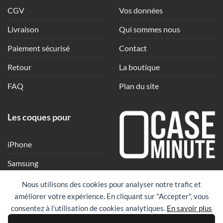
CGV
Vos données
Livraison
Qui sommes nous
Paiement sécurisé
Contact
Retour
La boutique
FAQ
Plan du site
Les coques pour
iPhone
Samsung
Une coque en quelques
Xiaomi
Nous utilisons des cookies pour analyser notre trafic et
clics
améliorer votre expérience. En cliquant sur "Accepter", vous
Google
consentez à l'utilisation de cookies analytiques.
En savoir plus
Huawei
PayPal
Visa
Maste