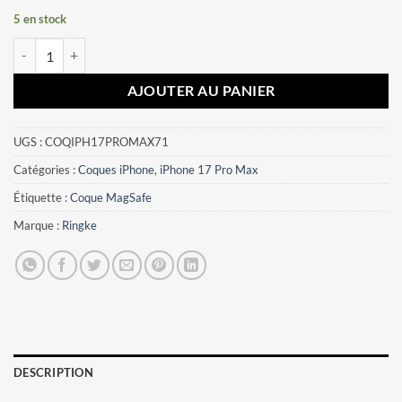
5 en stock
quantité de Coque iPhone 17 Pro Max Ringke rose
AJOUTER AU PANIER
UGS :
COQIPH17PROMAX71
Catégories :
Coques iPhone
,
iPhone 17 Pro Max
Étiquette :
Coque MagSafe
Marque :
Ringke
DESCRIPTION