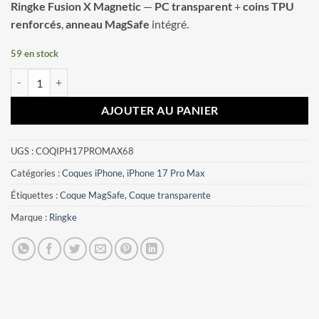
Ringke Fusion X Magnetic
—
PC transparent
+
coins TPU
renforcés
,
anneau MagSafe
intégré.
59 en stock
quantité de Coque iPhone 17 Pro Max Ringke Fusion X Magnetic Mag
AJOUTER AU PANIER
UGS :
COQIPH17PROMAX68
Catégories :
Coques iPhone
,
iPhone 17 Pro Max
Étiquettes :
Coque MagSafe
,
Coque transparente
Marque :
Ringke