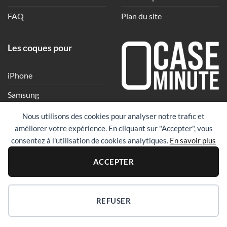
FAQ
Plan du site
Les coques pour
iPhone
Samsung
Une coque en quelques
Xiaomi
Nous utilisons des cookies pour analyser notre trafic et
clics
améliorer votre expérience. En cliquant sur "Accepter", vous
Google
consentez à l'utilisation de cookies analytiques.
En savoir plus
Huawei
PayPal
Visa
Maste
ACCEPTER
Revolut
REFUSER
Copyright 2026 ©
Case Minute
|