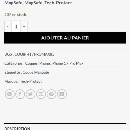
MagSafe
,
MagSafe
,
Tech-Protect
.
207 en stock
quantité de Coque iPhone 17 Pro Max MagPeak Tech-Protect orange
AJOUTER AU PANIER
UGS :
COQIPH17PROMAX85
Catégories :
Coques iPhone
,
iPhone 17 Pro Max
Étiquette :
Coque MagSafe
Marque :
Tech-Protect
DESCRIPTION