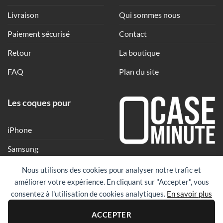
Livraison
Qui sommes nous
Paiement sécurisé
Contact
Retour
La boutique
FAQ
Plan du site
Les coques pour
iPhone
Samsung
Une coque en quelques
Xiaomi
Nous utilisons des cookies pour analyser notre trafic et
clics
améliorer votre expérience. En cliquant sur "Accepter", vous
Google
consentez à l'utilisation de cookies analytiques.
En savoir plus
Huawei
PayPal
Visa
Maste
ACCEPTER