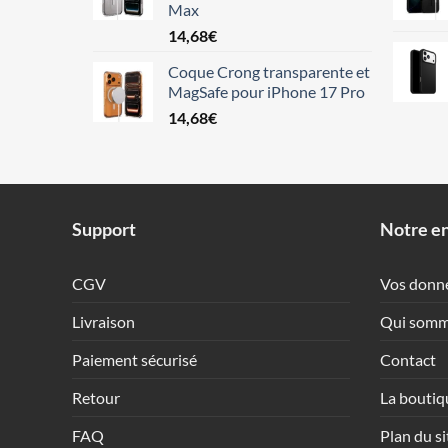
Max
14,68
€
Coque Crong transparente et
MagSafe pour iPhone 17 Pro
14,68
€
Support
Notre en
CGV
Vos donn
Livraison
Qui somm
Paiement sécurisé
Contact
Retour
La boutiq
FAQ
Plan du si