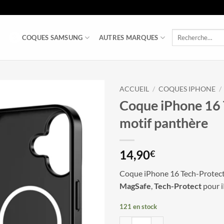
Recherche
COQUES SAMSUNG
AUTRES MARQUES
pour :
ACCUEIL
/
COQUES IPHONE
/
Coque iPhone 16 
motif panthère
14,90
€
Coque iPhone 16 Tech-Protect
MagSafe
,
Tech-Protect
pour i
121 en stock
quantité de Coque iPhone 16 Tech