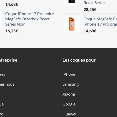
React Series
14,68
€
28,25
€
Coque iPhone 17 Pro noire
MagSafe Otterbox React
Coque MagSafe Cr
Series Noir
iPhone 17 Pro ora
16,25
€
14,68
€
treprise
Les coques pour
ées
iPhone
es nous
Samsung
Xiaomi
ue
Google
te
Huawei