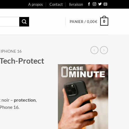
A propos
Contact
livraison
0
PANIER /
0,00
€
IPHONE 16
Tech-Protect
 noir –
protection
,
Phone 16.
-Protect motif panthère