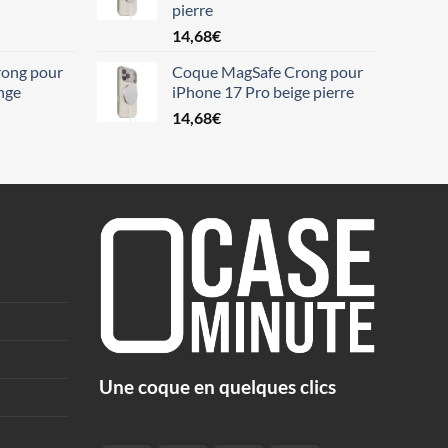
pierre
14,68
€
ong pour
Coque MagSafe Crong pour
nge
iPhone 17 Pro beige pierre
14,68
€
Une coque en quelques clics