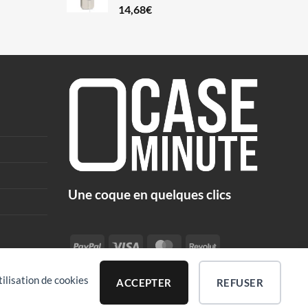
14,68
€
Une coque en quelques clics
PayPal
Visa
MasterCard
Revolut
tilisation de cookies
ACCEPTER
REFUSER