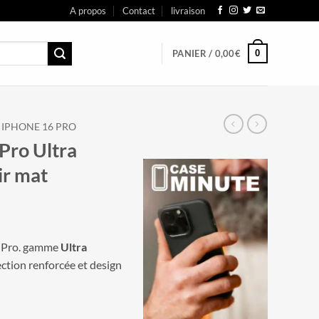
A propos
Contact
livraison
0
PANIER /
0,00
€
IPHONE 16 PRO
Pro Ultra
ir mat
 Pro. gamme
Ultra
ection renforcée et design