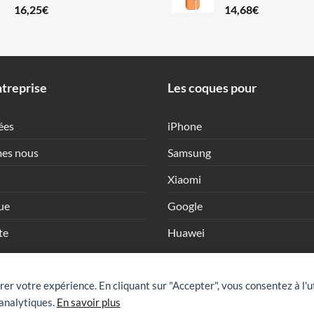
16,25
€
14,68
€
treprise
Les coques pour
ées
iPhone
es nous
Samsung
Xiaomi
ue
Google
te
Huawei
rer votre expérience. En cliquant sur "Accepter", vous consentez à l'u
analytiques.
En savoir plus