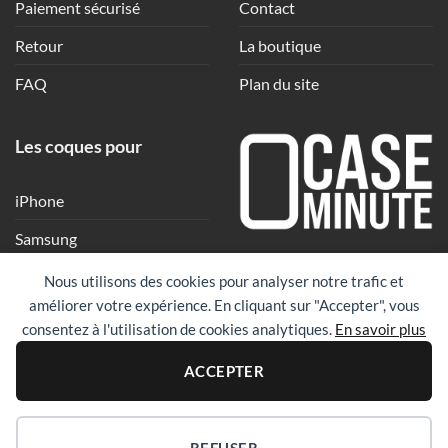
Paiement sécurisé
Contact
Retour
La boutique
FAQ
Plan du site
Les coques pour
iPhone
Samsung
Une coque en quelques
Xiaomi
Nous utilisons des cookies pour analyser notre trafic et
clics
améliorer votre expérience. En cliquant sur "Accepter", vous
Google
consentez à l'utilisation de cookies analytiques.
En savoir plus
Huawei
PayPal
Visa
Maste
ACCEPTER
Revolut