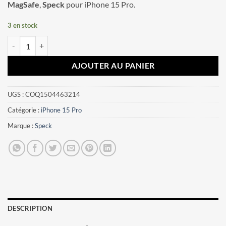
MagSafe
,
Speck
pour iPhone 15 Pro.
3 en stock
quantité de Coque iPhone 15 Pro Presidio2 Pro MagSafe Speck Beige
AJOUTER AU PANIER
UGS :
COQ1504463214
Catégorie :
iPhone 15 Pro
Marque :
Speck
DESCRIPTION