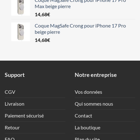
Max beige pierre
14,68
€
Coque MagSafe Crong pour iPhone 17 Pro
beige pierre
14,68
€
Support
Notre entreprise
CGV
Vos données
Livraison
Qui sommes nous
Paiement sécurisé
Contact
Retour
La boutique
FAQ
Plan du site