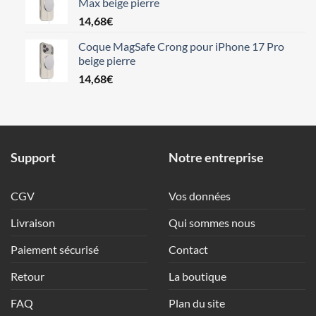
Max beige pierre
14,68
€
Coque MagSafe Crong pour iPhone 17 Pro
beige pierre
14,68
€
Support
Notre entreprise
CGV
Vos données
Livraison
Qui sommes nous
Paiement sécurisé
Contact
Retour
La boutique
FAQ
Plan du site