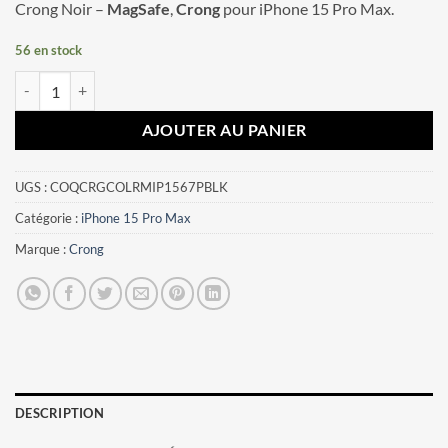
Crong Noir –
MagSafe
,
Crong
pour iPhone 15 Pro Max.
56 en stock
quantité de Coque iPhone 15 Pro Max Color Cover Magnetic MagSafe
AJOUTER AU PANIER
UGS :
COQCRGCOLRMIP1567PBLK
Catégorie :
iPhone 15 Pro Max
Marque :
Crong
DESCRIPTION