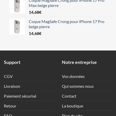
Coque MagSafe Crong pour iPhone 17 Pro
Max beige pierre
14,68
€
Coque MagSafe Crong pour iPhone 17 Pro
beige pierre
14,68
€
Support
Notre entreprise
CGV
Vos données
Livraison
Qui sommes nous
Paiement sécurisé
Contact
Retour
La boutique
FAQ
Plan du site