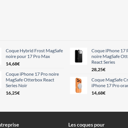
Coque Hybrid Frost MagSafe
Coque iPhone 17 
noire pour 17 Pro Max
noire MagSafe Ot
React Series
14,68
€
28,25
€
Coque iPhone 17 Pro noire
MagSafe Otterbox React
Coque MagSafe Cr
Series Noir
iPhone 17 Pro ora
16,25
€
14,68
€
treprise
Les coques pour