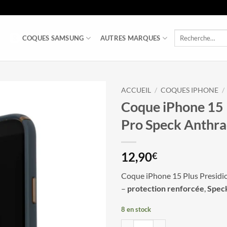
Recherche
COQUES SAMSUNG
AUTRES MARQUES
pour :
ACCUEIL
/
COQUES IPHONE
/
Coque iPhone 15 
Pro Speck Anthra
12,90
€
Coque iPhone 15 Plus Presidi
–
protection renforcée
,
Spec
8 en stock
quantité de Coque iPhone 15 Plus