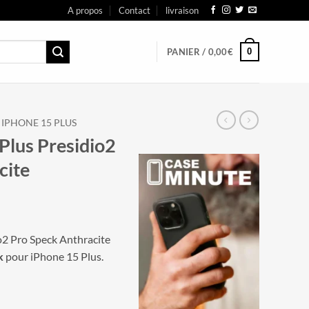
A propos
Contact
livraison
0
PANIER /
0,00
€
IPHONE 15 PLUS
Plus Presidio2
cite
o2 Pro Speck Anthracite
k
pour iPhone 15 Plus.
 Presidio2 Pro Speck Anthracite