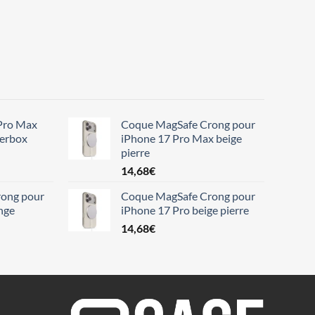
Pro Max
Coque MagSafe Crong pour
terbox
iPhone 17 Pro Max beige
pierre
14,68
€
ong pour
Coque MagSafe Crong pour
nge
iPhone 17 Pro beige pierre
14,68
€